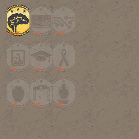
100%
0%
0%
Memory
Collectible
Technology
0%
0%
0%
Art
Education
Cause
0%
0%
0%
Heirloom
Architecture
Culture