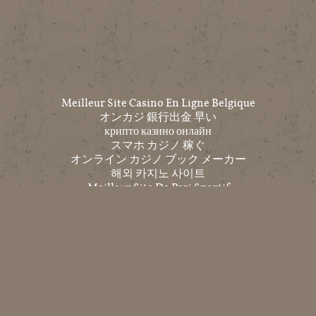
Meilleur Site Casino En Ligne Belgique
オンカジ 銀行出金 早い
крипто казино онлайн
スマホ カジノ 稼ぐ
オンライン カジノ ブック メーカー
해외 카지노 사이트
Meilleur Site De Pari Sportif
Cresus Casino France
Top 10 Trang Cá độ Bóng đá
코인 카지노
온라인홀덤
익명 카지노
Casino Non Aams
슬롯사이트
해외 카지노 사이트 순위
Casino Online Sicuri