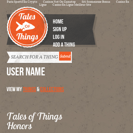
Paris Sportif En Crypto
Casinos Not On Gamstop
Siti Scommesse Bonus
Casino En
Ligne
Casino En Ligne Meilleur Site
HOME
SIGN UP
LOG IN
ADD A THING
Tales of
Things
USER NAME
VIEW MY
THINGS
&
COLLECTIONS
Tales of Things
Honors