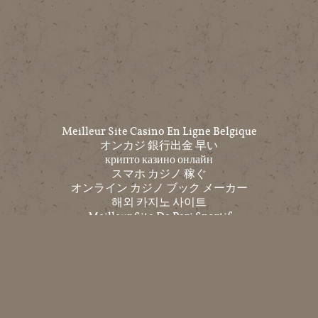
Meilleur Site Casino En Ligne Belgique
オンカジ 銀行出金 早い
крипто казино онлайн
スマホ カジノ 稼ぐ
オンライン カジノ ブック メーカー
해외 카지노 사이트
Meilleur Site De Pari Sportif
Cresus Casino France
Top 10 Trang Cá độ Bóng đá
코인 카지노
온라인홀덤
익명 카지노
Casino Non Aams
슬롯사이트