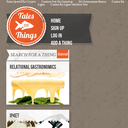
Paris Sportif En Crypto
Casinos Not On Gamstop
Siti Scommesse Bonus
Casino En
Ligne
Casino En Ligne Meilleur Site
HOME
SIGN UP
LOG IN
ADD A THING
Tales of
Things
RELATIONAL GASTRONOMICS
IP4ET