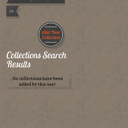
>>
Add New
Collection
Collections Search
Results
No collections have been
added by this user.