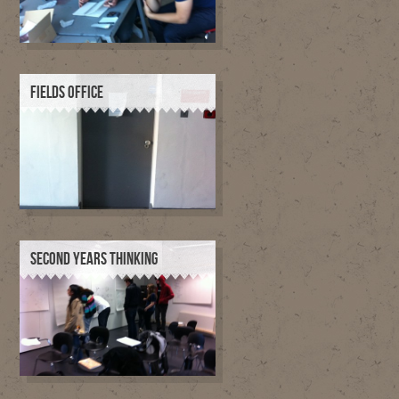
FIELDS OFFICE
SECOND YEARS THINKING